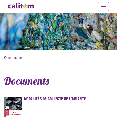
Toggle
navigati
Aller
au
contenu
principal
Retour accueil
Documents
MODALITÉS DE COLLECTE DE L'AMIANTE