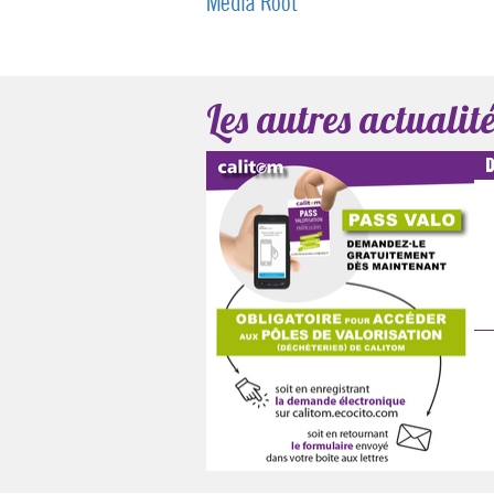
Media Root
Les autres actualité
D