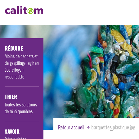
Aller
au
contenu
principal
RÉDUIRE
Moins de déchets et
de gaspillage, agir en
éco-citoyen
responsable
TRIER
Toutes les solutions
de tri disponibles
Retour accueil
barquettes_plastique.jpg
SAVOIR