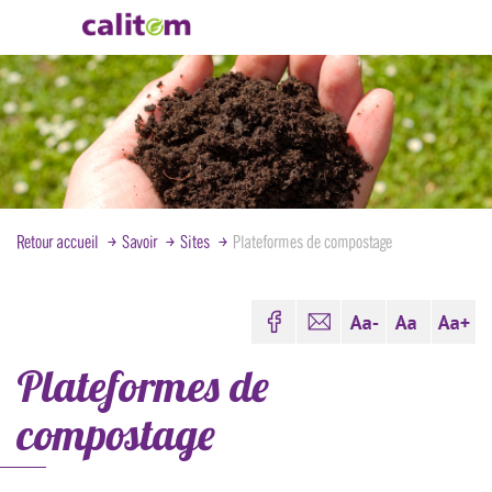
Aller
au
contenu
principal
Retour accueil
Savoir
Sites
Plateformes de compostage
Plateformes de
compostage