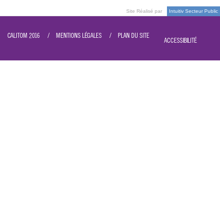
Site Réalisé par
Intuitiv Secteur Public
CALITOM 2016
MENTIONS LÉGALES
PLAN DU SITE
ACCESSIBILITÉ