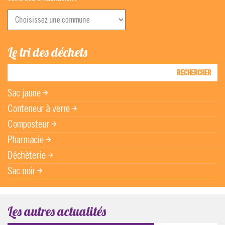
Le tri des déchets
RECHERCHER
Sac jaune
￫
Conteneur à verre
￫
Composteur
￫
Pharmacie
￫
Déchèterie
￫
Sac noir
￫
Les autres actualités