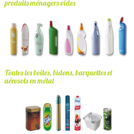
produits ménagers vides
flacons_produits_toilette_et_menager.jpg
Toutes les boîtes, bidons, barquettes et
aérosols en métal
bidon_barquette_aerosol_metal.jpg